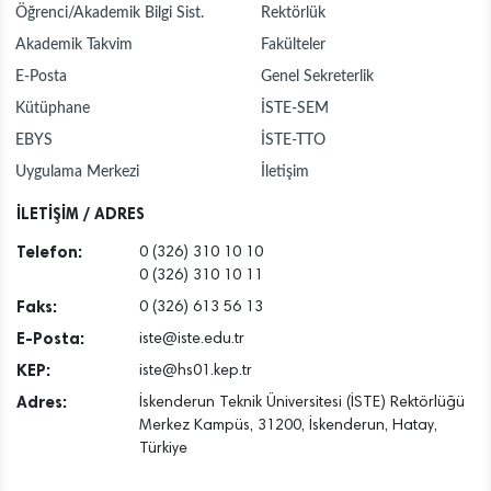
Öğrenci/Akademik Bilgi Sist.
Rektörlük
Akademik Takvim
Fakülteler
E-Posta
Genel Sekreterlik
Kütüphane
İSTE-SEM
EBYS
İSTE-TTO
Uygulama Merkezi
İletişim
İLETİŞİM / ADRES
Telefon:
0 (326) 310 10 10
0 (326) 310 10 11
Faks:
0 (326) 613 56 13
E-Posta:
iste@iste.edu.tr
KEP:
iste@hs01.kep.tr
Adres:
İskenderun Teknik Üniversitesi (İSTE) Rektörlüğü
Merkez Kampüs, 31200, İskenderun, Hatay,
Türkiye