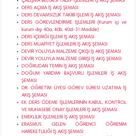
ÇALIŞMA BELGESİ TALEP İŞLEMLERİ İŞ AKIŞ ŞEMASI
DERS AÇMA İŞ AKIŞ ŞEMASI
DERS DEVAMSIZLIK TAKİBİ İŞLEMİ İŞ AKIŞ ŞEMASI
DERS GÖREVLENDİRME İŞLEMLERİ (Kurum içi ve
kurum dışı 40a, 40b, 40d-31.Madde)
DERS İÇERİĞİ İŞLEMİ İŞ AKIŞ ŞEMASI
DERS MUAFİYET İŞLEMLERİ İŞ AKIŞ ŞEMASI
DEVİR YOLUYLA MALZEME ÇIKIŞI İŞ AKIŞ ŞEMASI
DEVİR YOLUYLA MALZEME GİRİŞİ İŞ AKIŞ ŞEMASI
DOĞRUDAN TEMİN İŞ AKIŞ ŞEMASI
DOĞUM YARDIMI BAŞVURU İŞLEMLERİ İŞ AKIŞ
ŞEMASI
DR. ÖĞRETİM ÜYESİ GÖREV SÜRESİ UZATMA İŞ
AKIŞ ŞEMASI
EK DERS ÖDEME İŞLEMLERİNİN KABUL, KONTROL
VE MUHASEBE ONAY İŞLEMLERİ İŞ AKIŞ ŞEMASI
EMEKLİLİK İŞLEMLERİ İŞ AKIŞ ŞEMASI
ERASMUS GELEN ÖĞRENCİ ÖĞRENİM
HAREKETLİLİĞİ İŞ AKIŞ ŞEMASI