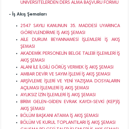
ÜNİVERSİTELERDEN DERS ALMA BAŞVURU FORMU
- İş Akış Şemaları
2547 SAYILI KANUNUN 35. MADDESİ UYARINCA
GÖREVLENDİRME İŞ AKIŞ ŞEMASI
AİLE DURUM BEYANNAMESİ İŞLEMLERİ İŞ AKIŞ
ŞEMASI
AKADEMİK PERSONELİN BELGE TALEBİ İŞLEMLERİ İŞ
AKIŞ ŞEMASI
ALANI İLE İLGİLİ GÖRÜŞ VERMEK İŞ AKIŞ ŞEMASI
AMBAR DEVİR VE SAYIM İŞLEMİ İŞ AKIŞ ŞEMASI
ARŞİVLEME İŞLERİ VE YENİ YAZIŞMA DOSYALARIN
AÇILMASI İŞLEMLERİ İŞ AKIŞ ŞEMASI
AYLIKSIZ İZİN İŞLEMLERİ İŞ AKIŞ ŞEMASI
BİRİM GELEN-GİDEN EVRAK KAYDI-SEVKİ (KEP)İŞ
AKIŞ ŞEMASI
BÖLÜM BAŞKANI ATAMA İŞ AKIŞ ŞEMASI
BÖLÜM VE KURUL TOPLANTILARI İŞ AKIŞ ŞEMASI