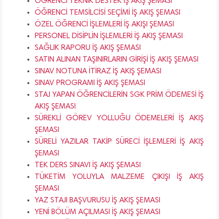
ÖĞRENCİ TEKNİK DESTEK İŞ AKIŞ ŞEMASI
ÖĞRENCİ TEMSİLCİSİ SEÇİMİ İŞ AKIŞ ŞEMASI
ÖZEL ÖĞRENCİ İŞLEMLERİ İŞ AKIŞI ŞEMASI
PERSONEL DİSİPLİN İŞLEMLERİ İŞ AKIŞ ŞEMASI
SAĞLIK RAPORU İŞ AKIŞ ŞEMASI
SATIN ALINAN TAŞINIRLARIN GİRİŞİ İŞ AKIŞ ŞEMASI
SINAV NOTUNA İTİRAZ İŞ AKIŞ ŞEMASI
SINAV PROGRAMI İŞ AKIŞ ŞEMASI
STAJ YAPAN ÖĞRENCİLERİN SGK PRİM ÖDEMESİ İŞ
AKIŞ ŞEMASI
SÜREKLİ GÖREV YOLLUĞU ÖDEMELERİ İŞ AKIŞ
ŞEMASI
SÜRELİ YAZILAR TAKİP SÜRECİ İŞLEMLERİ İŞ AKIŞ
ŞEMASI
TEK DERS SINAVI İŞ AKIŞ ŞEMASI
TÜKETİM YOLUYLA MALZEME ÇIKIŞI İŞ AKIŞ
ŞEMASI
YAZ STAJI BAŞVURUSU İŞ AKIŞ ŞEMASI
YENİ BÖLÜM AÇILMASI İŞ AKIŞ ŞEMASI