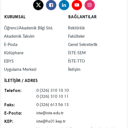
KURUMSAL
BAĞLANTILAR
Öğrenci/Akademik Bilgi Sist.
Rektörlük
Akademik Takvim
Fakülteler
E-Posta
Genel Sekreterlik
Kütüphane
İSTE-SEM
EBYS
İSTE-TTO
Uygulama Merkezi
İletişim
İLETİŞİM / ADRES
Telefon:
0 (326) 310 10 10
0 (326) 310 10 11
Faks:
0 (326) 613 56 13
E-Posta:
iste@iste.edu.tr
KEP:
iste@hs01.kep.tr