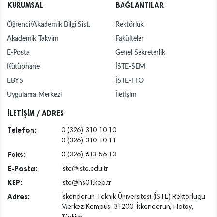
KURUMSAL
BAĞLANTILAR
Öğrenci/Akademik Bilgi Sist.
Rektörlük
Akademik Takvim
Fakülteler
E-Posta
Genel Sekreterlik
Kütüphane
İSTE-SEM
EBYS
İSTE-TTO
Uygulama Merkezi
İletişim
İLETİŞİM / ADRES
Telefon:
0 (326) 310 10 10
0 (326) 310 10 11
Faks:
0 (326) 613 56 13
E-Posta:
iste@iste.edu.tr
KEP:
iste@hs01.kep.tr
Adres:
İskenderun Teknik Üniversitesi (İSTE) Rektörlüğü
Merkez Kampüs, 31200, İskenderun, Hatay,