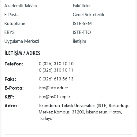
Akademik Takvim
Fakülteler
E-Posta
Genel Sekreterlik
Kütüphane
İSTE-SEM
EBYS
İSTE-TTO
Uygulama Merkezi
İletişim
İLETİŞİM / ADRES
Telefon:
0 (326) 310 10 10
0 (326) 310 10 11
Faks:
0 (326) 613 56 13
E-Posta:
iste@iste.edu.tr
KEP:
iste@hs01.kep.tr
Adres:
İskenderun Teknik Üniversitesi (İSTE) Rektörlüğü
Merkez Kampüs, 31200, İskenderun, Hatay,
Türkiye