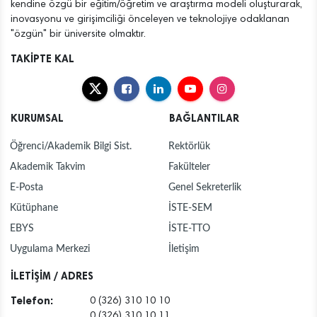
kendine özgü bir eğitim/öğretim ve araştırma modeli oluşturarak,
inovasyonu ve girişimciliği önceleyen ve teknolojiye odaklanan
"özgün" bir üniversite olmaktır.
TAKİPTE KAL
KURUMSAL
BAĞLANTILAR
Öğrenci/Akademik Bilgi Sist.
Rektörlük
Akademik Takvim
Fakülteler
E-Posta
Genel Sekreterlik
Kütüphane
İSTE-SEM
EBYS
İSTE-TTO
Uygulama Merkezi
İletişim
İLETİŞİM / ADRES
Telefon:
0 (326) 310 10 10
0 (326) 310 10 11