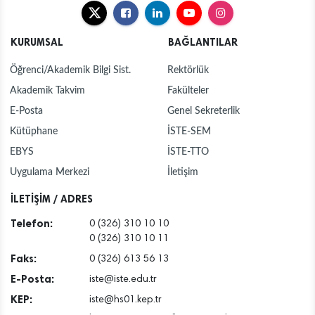
KURUMSAL
BAĞLANTILAR
Öğrenci/Akademik Bilgi Sist.
Rektörlük
Akademik Takvim
Fakülteler
E-Posta
Genel Sekreterlik
Kütüphane
İSTE-SEM
EBYS
İSTE-TTO
Uygulama Merkezi
İletişim
İLETİŞİM / ADRES
Telefon:
0 (326) 310 10 10
0 (326) 310 10 11
Faks:
0 (326) 613 56 13
E-Posta:
iste@iste.edu.tr
KEP:
iste@hs01.kep.tr