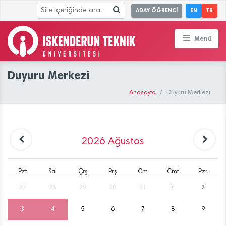
ADAY ÖĞRENCİ
EN
TR
Menü
Duyuru Merkezi
Anasayfa
Duyuru Merkezi
2026
Ağustos
Pzt
Sal
Çrş
Prş
Cm
Cmt
Pzr
27
28
29
30
31
1
2
3
4
5
6
7
8
9