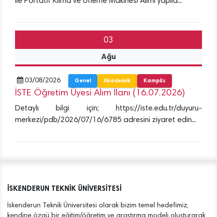
ile Portatif Klima ve Üfleme Makinesi Alımı yapıla...
03
Ağu
03/08/2026
Genel
Akademik
Kampüs
İSTE Öğretim Üyesi Alım İlanı (16.07.2026)
Detaylı bilgi için; https://iste.edu.tr/duyuru-
merkezi/pdb/2026/07/16/6785 adresini ziyaret edin...
İSKENDERUN TEKNİK ÜNİVERSİTESİ
İskenderun Teknik Üniversitesi olarak bizim temel hedefimiz,
kendine özgü bir eğitim/öğretim ve araştırma modeli oluşturarak,