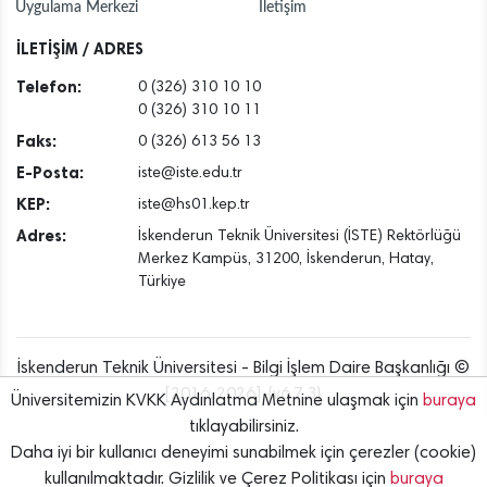
Uygulama Merkezi
İletişim
İLETİŞİM / ADRES
Telefon:
0 (326) 310 10 10
0 (326) 310 10 11
Faks:
0 (326) 613 56 13
E-Posta:
iste@iste.edu.tr
KEP:
iste@hs01.kep.tr
Adres:
İskenderun Teknik Üniversitesi (İSTE) Rektörlüğü
Merkez Kampüs, 31200, İskenderun, Hatay,
Türkiye
İskenderun Teknik Üniversitesi - Bilgi İşlem Daire Başkanlığı ©
[2016..2026] {v6.7.3}
Üniversitemizin KVKK Aydınlatma Metnine ulaşmak için
buraya
tıklayabilirsiniz.
Daha iyi bir kullanıcı deneyimi sunabilmek için çerezler (cookie)
kullanılmaktadır. Gizlilik ve Çerez Politikası için
buraya