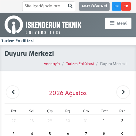
ADAY ÖĞRENCİ
EN
TR
Menü
Turizm Fakültesi
Duyuru Merkezi
Anasayfa
Turizm Fakültesi
Duyuru Merkezi
2026
Ağustos
Pzt
Sal
Çrş
Prş
Cm
Cmt
Pzr
27
28
29
30
31
1
2
3
4
5
6
7
8
9