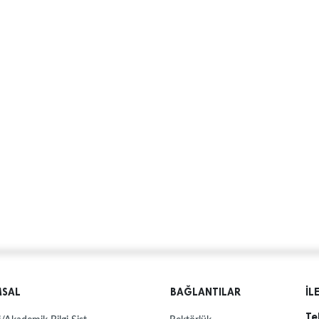
MSAL
BAĞLANTILAR
İL
Te