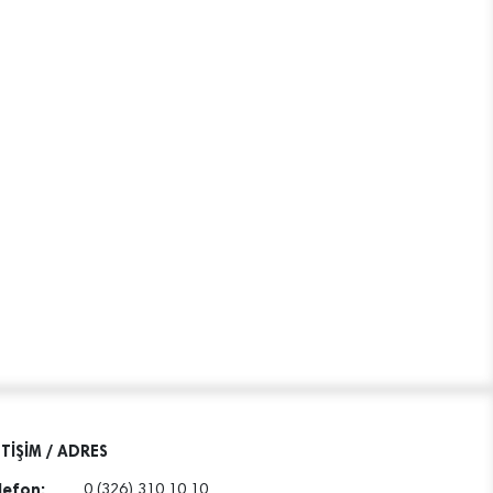
ETİŞİM / ADRES
lefon:
0 (326) 310 10 10