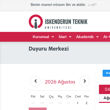
Benim manevi mirasım ilim ve akıldır.
Kurumsal
İdari
Akademik
Ar-
Duyuru Merkezi
Ge
2026
Ağustos
04
Pzt
Sal
Çrş
Prş
Cm
Cmt
Pzr
Ağ
27
28
29
30
31
1
2