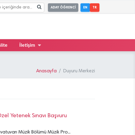
ADAY ÖĞRENCİ
EN
TR
lite
İletişim
Anasayfa
Duyuru Merkezi
zel Yetenek Sınavı Başvuru
vatuvarı Müzik Bölümü Müzik Pro...