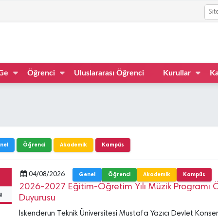
Ge
Öğrenci
Uluslararası Öğrenci
Kurullar
Ka
nel
Öğrenci
Akademik
Kampüs
04/08/2026
Genel
Öğrenci
Akademik
Kampüs
2026-2027 Eğitim-Öğretim Yılı Müzik Programı Ö
u
Duyurusu
İskenderun Teknik Üniversitesi Mustafa Yazıcı Devlet Konser