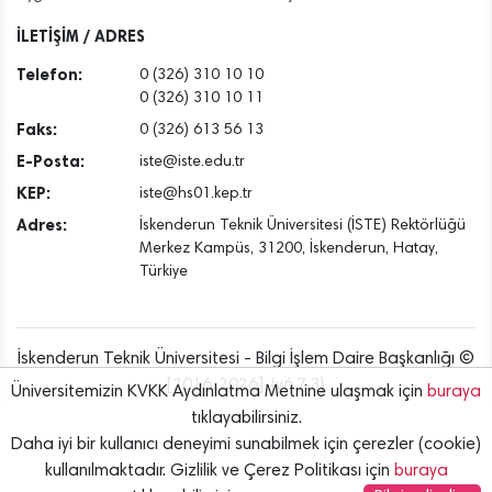
İLETİŞİM / ADRES
Telefon:
0 (326) 310 10 10
0 (326) 310 10 11
Faks:
0 (326) 613 56 13
E-Posta:
iste@iste.edu.tr
KEP:
iste@hs01.kep.tr
Adres:
İskenderun Teknik Üniversitesi (İSTE) Rektörlüğü
Merkez Kampüs, 31200, İskenderun, Hatay,
Türkiye
İskenderun Teknik Üniversitesi - Bilgi İşlem Daire Başkanlığı ©
[2016..2026] {v6.7.3}
Üniversitemizin KVKK Aydınlatma Metnine ulaşmak için
buraya
tıklayabilirsiniz.
Daha iyi bir kullanıcı deneyimi sunabilmek için çerezler (cookie)
kullanılmaktadır. Gizlilik ve Çerez Politikası için
buraya