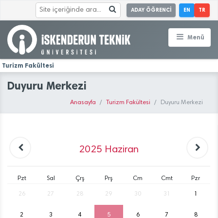
ADAY ÖĞRENCİ
EN
TR
Menü
Turizm Fakültesi
Duyuru Merkezi
Anasayfa
Turizm Fakültesi
Duyuru Merkezi
2025
Haziran
Pzt
Sal
Çrş
Prş
Cm
Cmt
Pzr
26
27
28
29
30
31
1
2
3
4
5
6
7
8