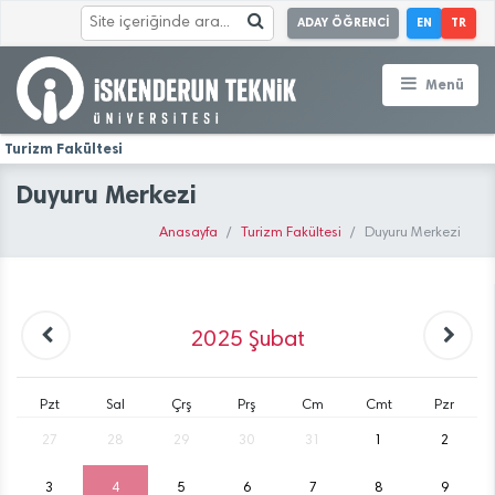
ADAY ÖĞRENCİ
EN
TR
Menü
Turizm Fakültesi
Duyuru Merkezi
Anasayfa
Turizm Fakültesi
Duyuru Merkezi
2025
Şubat
Pzt
Sal
Çrş
Prş
Cm
Cmt
Pzr
27
28
29
30
31
1
2
3
4
5
6
7
8
9