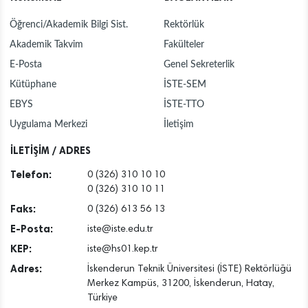
Öğrenci/Akademik Bilgi Sist.
Rektörlük
Akademik Takvim
Fakülteler
E-Posta
Genel Sekreterlik
Kütüphane
İSTE-SEM
EBYS
İSTE-TTO
Uygulama Merkezi
İletişim
İLETİŞİM / ADRES
Telefon:
0 (326) 310 10 10
0 (326) 310 10 11
Faks:
0 (326) 613 56 13
E-Posta:
iste@iste.edu.tr
KEP:
iste@hs01.kep.tr
Adres:
İskenderun Teknik Üniversitesi (İSTE) Rektörlüğü
Merkez Kampüs, 31200, İskenderun, Hatay,
Türkiye