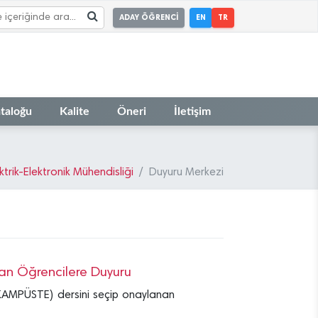
ADAY ÖĞRENCİ
EN
TR
taloğu
Kalite
Öneri
İletişim
ktrik-Elektronik Mühendisliği
Duyuru Merkezi
Alan Öğrencilere Duyuru
MPÜSTE) dersini seçip onaylanan