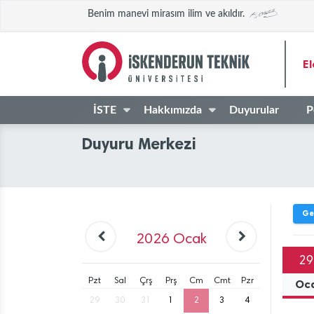
Benim manevi mirasım ilim ve akıldır.
El
İSTE
Hakkımızda
Duyurular
P
Duyuru Merkezi
Ge
2026
Ocak
29
Pzt
Sal
Çrş
Prş
Cm
Cmt
Pzr
Oc
29
30
31
1
2
3
4