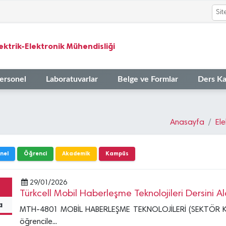
ektrik-Elektronik Mühendisliği
ersonel
Laboratuvarlar
Belge ve Formlar
Ders Ka
Anasayfa
Ele
nel
Öğrenci
Akademik
Kampüs
29/01/2026
Türkcell Mobil Haberleşme Teknolojileri Dersini 
a
MTH-4801 MOBİL HABERLEŞME TEKNOLOJİLERİ (SEKTÖR KA
öğrencile...