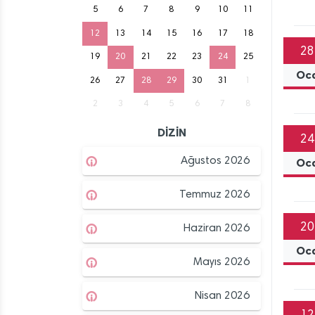
5
6
7
8
9
10
11
12
13
14
15
16
17
18
28
19
20
21
22
23
24
25
Oc
26
27
28
29
30
31
1
2
3
4
5
6
7
8
DİZİN
24
Ağustos 2026
Oc
Temmuz 2026
20
Haziran 2026
Oc
Mayıs 2026
Nisan 2026