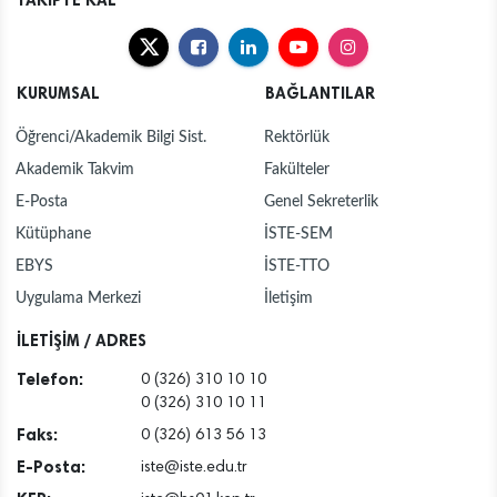
TAKİPTE KAL
KURUMSAL
BAĞLANTILAR
Öğrenci/Akademik Bilgi Sist.
Rektörlük
Akademik Takvim
Fakülteler
E-Posta
Genel Sekreterlik
Kütüphane
İSTE-SEM
EBYS
İSTE-TTO
Uygulama Merkezi
İletişim
İLETİŞİM / ADRES
Telefon:
0 (326) 310 10 10
0 (326) 310 10 11
Faks:
0 (326) 613 56 13
E-Posta:
iste@iste.edu.tr