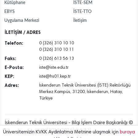
Kütüphane
İSTE-SEM
EBYS
İSTE-TTO
Uygulama Merkezi
İletişim
İLETİŞİM / ADRES
Telefon:
0 (326) 310 10 10
0 (326) 310 10 11
Faks:
0 (326) 613 56 13
E-Posta:
iste@iste.edu.tr
KEP:
iste@hs01.kep.tr
Adres:
İskenderun Teknik Üniversitesi (İSTE) Rektörlüğü
Merkez Kampüs, 31200, İskenderun, Hatay,
Türkiye
İskenderun Teknik Üniversitesi - Bilgi İşlem Daire Başkanlığı ©
[2016..2026] {v6.7.3}
Üniversitemizin KVKK Aydınlatma Metnine ulaşmak için
buraya