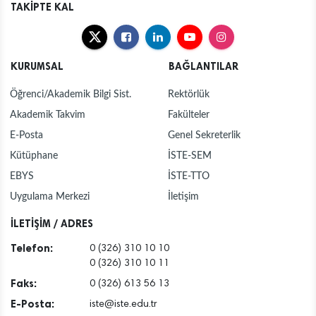
TAKİPTE KAL
KURUMSAL
BAĞLANTILAR
Öğrenci/Akademik Bilgi Sist.
Rektörlük
Akademik Takvim
Fakülteler
E-Posta
Genel Sekreterlik
Kütüphane
İSTE-SEM
EBYS
İSTE-TTO
Uygulama Merkezi
İletişim
İLETİŞİM / ADRES
Telefon:
0 (326) 310 10 10
0 (326) 310 10 11
Faks:
0 (326) 613 56 13
E-Posta:
iste@iste.edu.tr