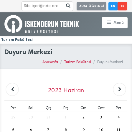
ADAY ÖĞRENCİ
EN
TR
Menü
Turizm Fakültesi
Duyuru Merkezi
Anasayfa
Turizm Fakültesi
Duyuru Merkezi
2023
Haziran
Pzt
Sal
Çrş
Prş
Cm
Cmt
Pzr
29
30
31
1
2
3
4
5
6
7
8
9
10
11