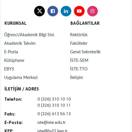
KURUMSAL
BAĞLANTILAR
Öğrenci/Akademik Bilgi Sist.
Rektörlük
Akademik Takvim
Fakülteler
E-Posta
Genel Sekreterlik
Kütüphane
İSTE-SEM
EBYS
İSTE-TTO
Uygulama Merkezi
İletişim
İLETİŞİM / ADRES
Telefon:
0 (326) 310 10 10
0 (326) 310 10 11
Faks:
0 (326) 613 56 13
E-Posta:
iste@iste.edu.tr
KEP:
iste@hs01.kep.tr