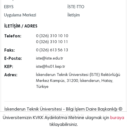
EBYS
İSTE-TTO
Uygulama Merkezi
İletişim
İLETİŞİM / ADRES
Telefon:
0 (326) 310 10 10
0 (326) 310 10 11
Faks:
0 (326) 613 56 13
E-Posta:
iste@iste.edu.tr
KEP:
iste@hs01.kep.tr
Adres:
İskenderun Teknik Üniversitesi (İSTE) Rektörlüğü
Merkez Kampüs, 31200, İskenderun, Hatay,
Türkiye
İskenderun Teknik Üniversitesi - Bilgi İşlem Daire Başkanlığı ©
[2016..2026] {v6.7.3}
Üniversitemizin KVKK Aydınlatma Metnine ulaşmak için
buraya
tıklayabilirsiniz.