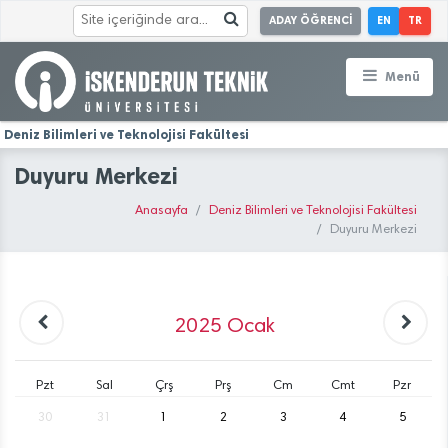
ADAY ÖĞRENCİ
EN
TR
Menü
Deniz Bilimleri ve Teknolojisi Fakültesi
Duyuru Merkezi
Anasayfa
Deniz Bilimleri ve Teknolojisi Fakültesi
Duyuru Merkezi
2025
Ocak
Pzt
Sal
Çrş
Prş
Cm
Cmt
Pzr
30
31
1
2
3
4
5