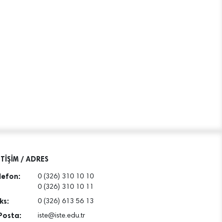
ETİŞİM / ADRES
lefon:
0 (326) 310 10 10
0 (326) 310 10 11
ks:
0 (326) 613 56 13
Posta:
iste@iste.edu.tr