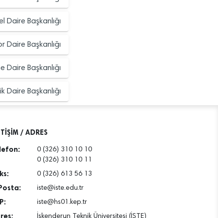
l Daire Başkanlığı
or Daire Başkanlığı
me Daire Başkanlığı
nik Daire Başkanlığı
ETİŞİM / ADRES
lefon:
0 (326) 310 10 10
0 (326) 310 10 11
ks:
0 (326) 613 56 13
Posta:
iste@iste.edu.tr
P:
iste@hs01.kep.tr
res:
İskenderun Teknik Üniversitesi (İSTE)