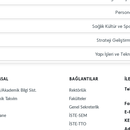
Persone
Sağlık Kültür ve Sp
Strateji Geliştir
Yapı İşleri ve Tek
MSAL
BAĞLANTILAR
İL
Te
/Akademik Bilgi Sist.
Rektörlük
ik Takvim
Fakülteler
Fa
Genel Sekreterlik
E-
ane
İSTE-SEM
KE
İSTE-TTO
Ad