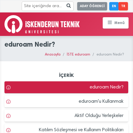
ADAY ÖĞRENCİ
EN
TR
Menü
eduroam Nedir?
Anasayfa
İSTE eduroam
eduroam Nedir?
İÇERİK
eduroam Nedir?
eduroam'u Kullanmak
Aktif Olduğu Yerleşkeler
Katılım Sözleşmesi ve Kullanım Politikaları