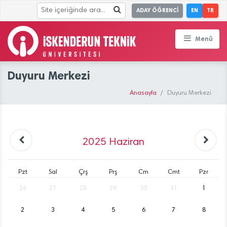
ADAY ÖĞRENCİ
EN
TR
Menü
Duyuru Merkezi
Anasayfa
Duyuru Merkezi
2025
Haziran
Pzt
Sal
Çrş
Prş
Cm
Cmt
Pzr
26
27
28
29
30
31
1
2
3
4
5
6
7
8