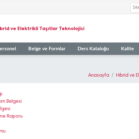
brid ve Elektrikli Taşıtlar Teknolojisi
ersonel
Belge ve Formlar
Ders Kataloğu
Kalite
Anasayfa
Hibrid ve El
ğı
ım Belgesi
lgesi
rme Raporu
rmu