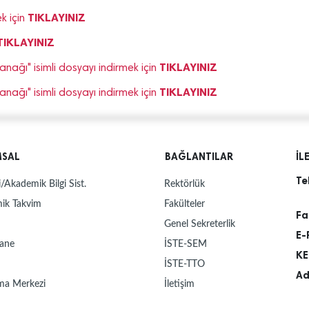
TIKLAYINIZ
k için
TIKLAYINIZ
TIKLAYINIZ
tanağı" isimli dosyayı indirmek için
TIKLAYINIZ
tanağı" isimli dosyayı indirmek için
MSAL
BAĞLANTILAR
İL
Te
/Akademik Bilgi Sist.
Rektörlük
ik Takvim
Fakülteler
Fa
Genel Sekreterlik
E-
ane
İSTE-SEM
KE
İSTE-TTO
Ad
ma Merkezi
İletişim