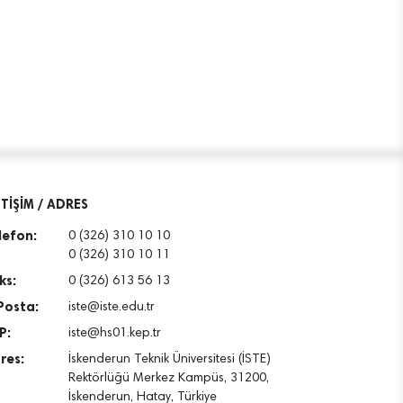
ETİŞİM / ADRES
lefon:
0 (326) 310 10 10
0 (326) 310 10 11
ks:
0 (326) 613 56 13
Posta:
iste@iste.edu.tr
P:
iste@hs01.kep.tr
res:
İskenderun Teknik Üniversitesi (İSTE)
Rektörlüğü Merkez Kampüs, 31200,
İskenderun, Hatay, Türkiye