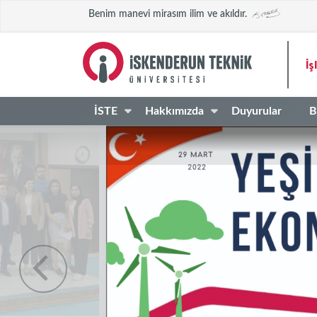
Benim manevi mirasım ilim ve akıldır.
İş
İSTE
Hakkımızda
Duyurular
B
13
İYBF 2023 Yılı Birim 
Oca
03
İYBF 2022 Yılı Birim 
Ağu
25
İYBF 2021 Yılı Birim 