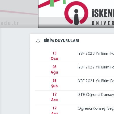
Şub
17
İSTE Öğrenci Konsey
Ara
17
Öğrenci Konseyi Seç
Ara
17
Deprem Bölgesi Kari
BİRİM DUYURULARI
May
13
İYBF 2023 Yılı Birim 
Oca
03
İYBF 2022 Yılı Birim 
Ağu
25
İYBF 2021 Yılı Birim 
Şub
17
İSTE Öğrenci Konsey
Ara
17
Öğrenci Konseyi Seç
Ara