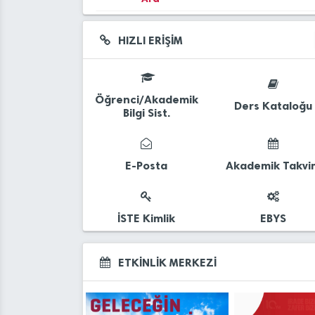
17
Deprem Bölgesi Kari
May
HIZLI ERİŞİM
13
İYBF 2023 Yılı Birim 
Oca
03
Öğrenci/Akademik
İYBF 2022 Yılı Birim 
Ders Kataloğu
Bilgi Sist.
Ağu
25
İYBF 2021 Yılı Birim 
Şub
E-Posta
Akademik Takvi
17
İSTE Öğrenci Konsey
Ara
17
Öğrenci Konseyi Seç
İSTE Kimlik
EBYS
Ara
ETKİNLİK MERKEZİ