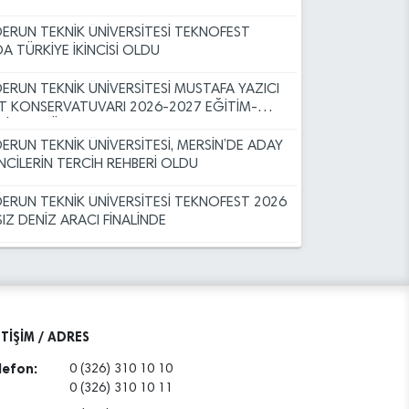
DERUN TEKNİK ÜNİVERSİTESİ TEKNOFEST
inesi Alımı
A TÜRKİYE İKİNCİSİ OLDU
ı (16.07.2026)
DERUN TEKNİK ÜNİVERSİTESİ MUSTAFA YAZICI
T KONSERVATUVARI 2026-2027 EĞİTİM-
İM YILI ÖZEL YETENEK SINAVI
ı (16.07.2026)
DERUN TEKNİK ÜNİVERSİTESİ, MERSİN’DE ADAY
CİLERİN TERCİH REHBERİ OLDU
anı (16.07.2026)
DERUN TEKNİK ÜNİVERSİTESİ TEKNOFEST 2026
IZ DENİZ ARACI FİNALİNDE
ALESİ
DERUN TEKNİK ÜNİVERSİTESİ TUA ASTRO
THON TÜRKİYE FİNALİNDE
de Haşere ve Böcek İlaçlama Hizmeti Alımı
İLESİNE HOŞGELDİNİZ
ETİŞİM / ADRES
lefon:
0 (326) 310 10 10
DERUN TEKNİK ÜNİVERSİTESİ TEKNOFEST
0 (326) 310 10 11
NIN ZİRVESİNDE