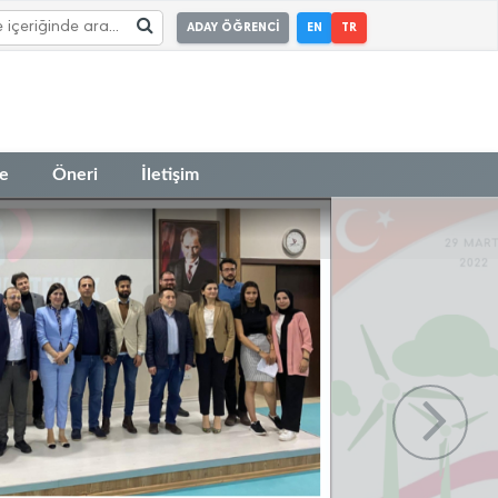
ADAY ÖĞRENCİ
EN
TR
te
Öneri
İletişim