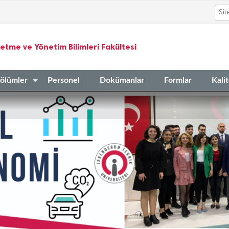
letme ve Yönetim Bilimleri Fakültesi
ölümler
Personel
Dokümanlar
Formlar
Kali
Faaliyet Raporu
Faaliyet Raporu
Faaliyet Raporu