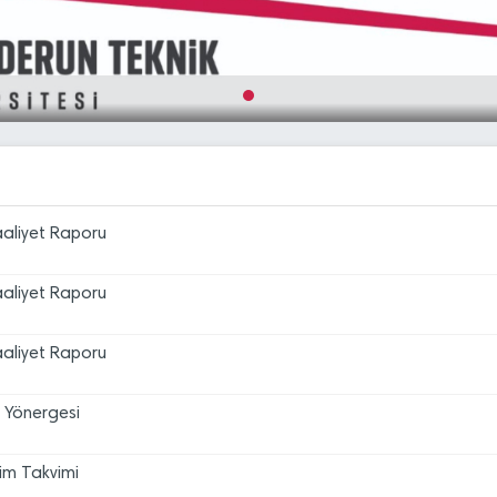
 Yönergesi
im Takvimi
yer Fuarı DEPKAF 2025
Faaliyet Raporu
Faaliyet Raporu
16
İSTE Öğretim Üyesi Alım İlan
Tem
Faaliyet Raporu
16
İSTE Öğretim Elemanı Alım İl
Tem
 Yönergesi
14
OTOMAT YERİ KİRALAMA İH
Tem
im Takvimi
09