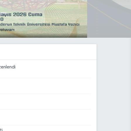
ti
zenlendi
ı (16.07.2026)
ı (16.07.2026)
anı (16.07.2026)
ti