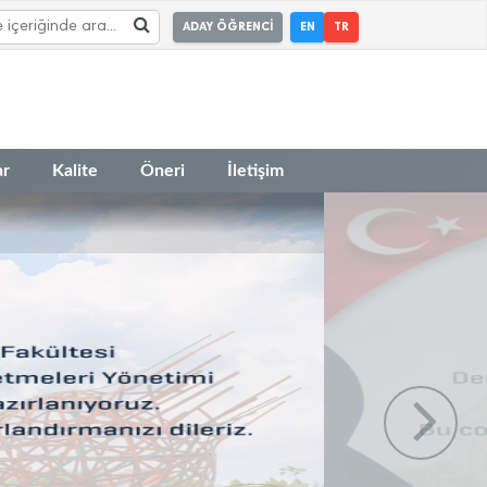
ADAY ÖĞRENCİ
EN
TR
ar
Kalite
Öneri
İletişim