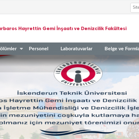
rbaros Hayrettin Gemi İnşaatı ve Denizcilik Fakültesi
ölümler
Personel
Laboratuvarlar
Belge ve Forml
ABİTİ ADAYLARI MESLEK YEMİN TÖRENİ
 İşletme Mühendisliği Ek Yerleştirme Kayıt İşlemleri