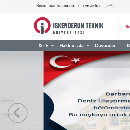
Benim manevi mirasım ilim ve akıldır.
Ba
İSTE
Hakkımızda
Duyurular
B
10
UZAKYOL VARDİYA Z
Kas
09
2025 Deniz Ulaştırma
Eki