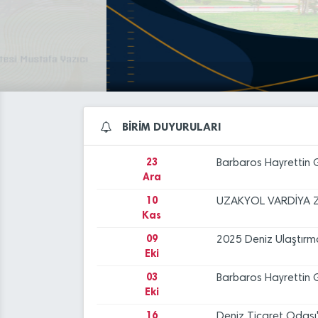
03
Barbaros Hayrettin Ge
Eki
16
Deniz Ticaret Odası'
Eyl
15
İskenderun Deniz Tic
Eyl
14
2025-2026 Mezuniye
BİRİM DUYURULARI
May
23
Barbaros Hayrettin Ge
Ara
10
UZAKYOL VARDİYA Z
Kas
09
2025 Deniz Ulaştırma
Eki
03
Barbaros Hayrettin Ge
Eki
16
Deniz Ticaret Odası'