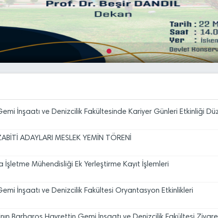
mi İnşaatı ve Denizcilik Fakültesi Oryantasyon Etkinlikleri
nın Barbaros Hayrettin Gemi İnşaatı ve Denizcilik Fakültesi Ziyare
aret Odası Ziyareti
t Töreni
mi İnşaatı ve Denizcilik Fakültesinde Kariyer Günleri Etkinliği Dü
ABİTİ ADAYLARI MESLEK YEMİN TÖRENİ
03
İSTE Öğretim Üyesi Alım İlan
Ağu
 İşletme Mühendisliği Ek Yerleştirme Kayıt İşlemleri
16
İSTE Öğretim Üyesi Alım İlan
Tem
mi İnşaatı ve Denizcilik Fakültesi Oryantasyon Etkinlikleri
16
İSTE Öğretim Elemanı Alım İl
Tem
nın Barbaros Hayrettin Gemi İnşaatı ve Denizcilik Fakültesi Ziyare