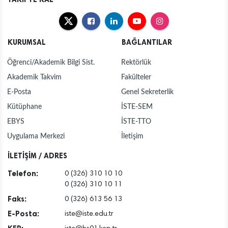
KURUMSAL
BAĞLANTILAR
Öğrenci/Akademik Bilgi Sist.
Rektörlük
Akademik Takvim
Fakülteler
E-Posta
Genel Sekreterlik
Kütüphane
İSTE-SEM
EBYS
İSTE-TTO
Uygulama Merkezi
İletişim
İLETİŞİM / ADRES
Telefon:
0 (326) 310 10 10
0 (326) 310 10 11
Faks:
0 (326) 613 56 13
E-Posta:
iste@iste.edu.tr