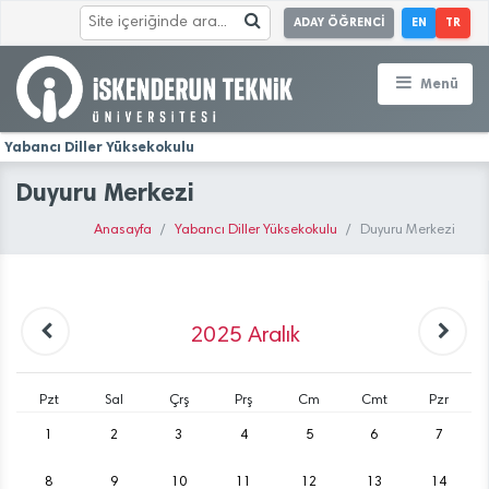
ADAY ÖĞRENCİ
EN
TR
Menü
Yabancı Diller Yüksekokulu
Duyuru Merkezi
Anasayfa
Yabancı Diller Yüksekokulu
Duyuru Merkezi
2025
Aralık
Pzt
Sal
Çrş
Prş
Cm
Cmt
Pzr
1
2
3
4
5
6
7
8
9
10
11
12
13
14