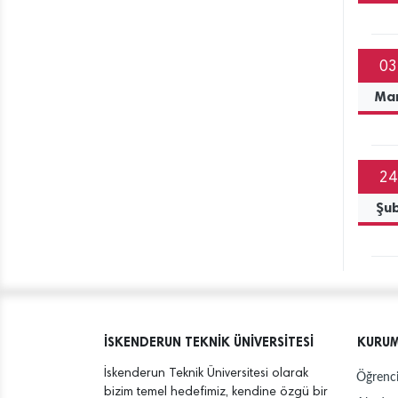
03
Ma
24
Şu
İSKENDERUN TEKNİK ÜNİVERSİTESİ
KURU
İskenderun Teknik Üniversitesi olarak
Öğrenci
bizim temel hedefimiz, kendine özgü bir