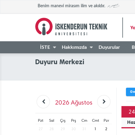
Benim manevi mirasım ilim ve akıldır.
Ya
İSTE
Hakkımızda
Duyurular
B
Duyuru Merkezi
Ge
2026
Ağustos
24
Pzt
Sal
Çrş
Prş
Cm
Cmt
Pzr
Ha
27
28
29
30
31
1
2