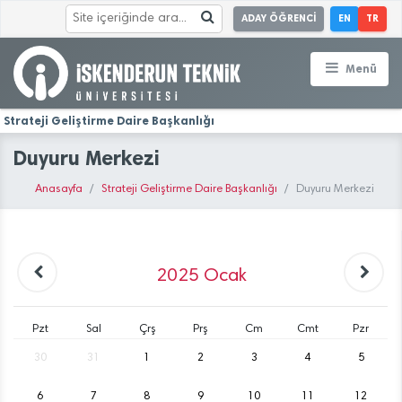
ADAY ÖĞRENCİ
EN
TR
Menü
Strateji Geliştirme Daire Başkanlığı
Duyuru Merkezi
Anasayfa
Strateji Geliştirme Daire Başkanlığı
Duyuru Merkezi
2025
Ocak
Pzt
Sal
Çrş
Prş
Cm
Cmt
Pzr
30
31
1
2
3
4
5
6
7
8
9
10
11
12