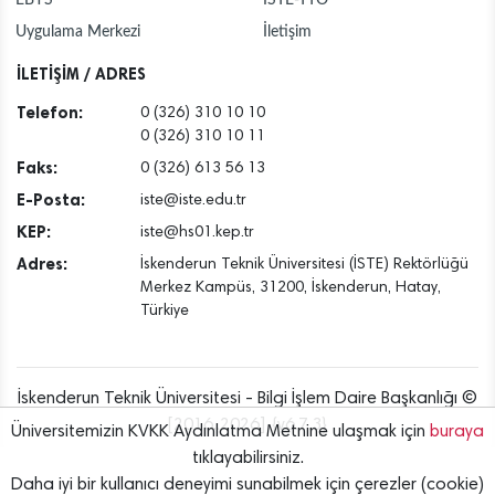
Uygulama Merkezi
İletişim
İLETİŞİM / ADRES
Telefon:
0 (326) 310 10 10
0 (326) 310 10 11
Faks:
0 (326) 613 56 13
E-Posta:
iste@iste.edu.tr
KEP:
iste@hs01.kep.tr
Adres:
İskenderun Teknik Üniversitesi (İSTE) Rektörlüğü
Merkez Kampüs, 31200, İskenderun, Hatay,
Türkiye
İskenderun Teknik Üniversitesi - Bilgi İşlem Daire Başkanlığı ©
[2016..2026] {v6.7.3}
Üniversitemizin KVKK Aydınlatma Metnine ulaşmak için
buraya
tıklayabilirsiniz.
Daha iyi bir kullanıcı deneyimi sunabilmek için çerezler (cookie)