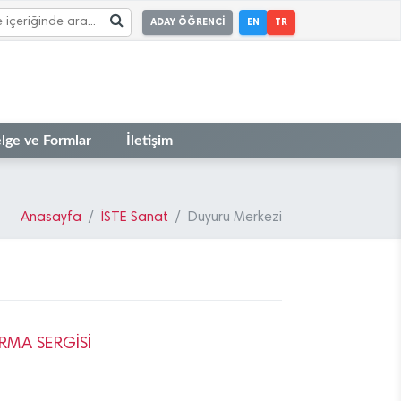
ADAY ÖĞRENCİ
EN
TR
lge ve Formlar
İletişim
Anasayfa
İSTE Sanat
Duyuru Merkezi
ARMA SERGİSİ