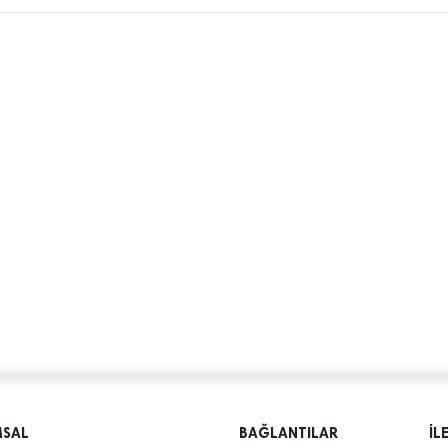
MSAL
BAĞLANTILAR
İL