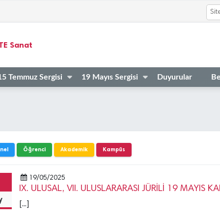
STE Sanat
15 Temmuz Sergisi
19 Mayıs Sergisi
Duyurular
Be
nel
Öğrenci
Akademik
Kampüs
19/05/2025
IX. ULUSAL, VII. ULUSLARARASI JÜRİLİ 19 MAYIS K
y
[...]