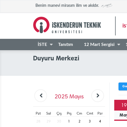
Benim manevi mirasım ilim ve akıldır.
İ
İSTE
Tanıtım
12 Mart Sergisi
Duyuru Merkezi
Ge
2025
Mayıs
19
Pzt
Sal
Çrş
Prş
Cm
Cmt
Pzr
Ma
28
29
30
1
2
3
4