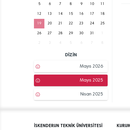
5
6
7
8
9
10
11
12
13
14
15
16
17
18
19
20
21
22
23
24
25
26
27
28
29
30
31
1
2
3
4
5
6
7
8
DİZİN
Mayıs 2026
Mayıs 2025
Nisan 2025
İSKENDERUN TEKNİK ÜNİVERSİTESİ
KURU