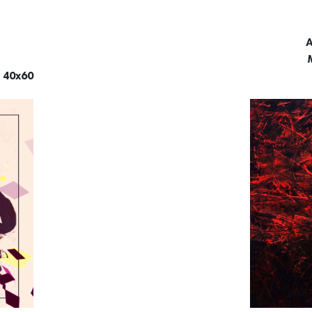
A
, 40x60