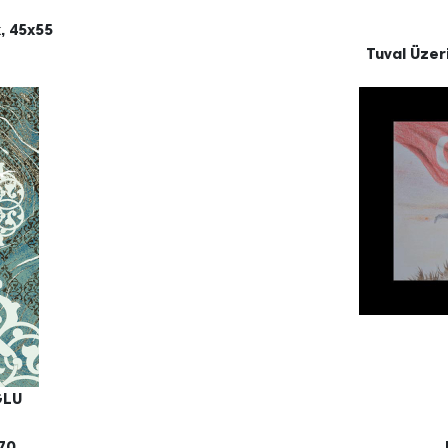
k, 45x55
Tuval Üzer
ĞLU
x70