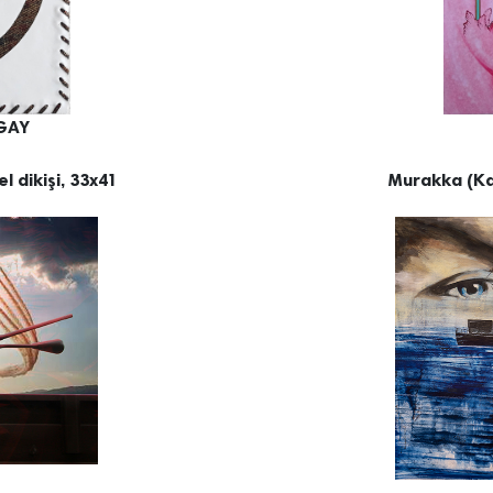
GAY
l dikişi, 33x41
Murakka (Ka