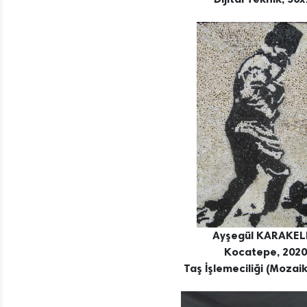
Ayşegül KARAKEL
Kocatepe, 2020
Taş İşlemeciliği (Mozaik