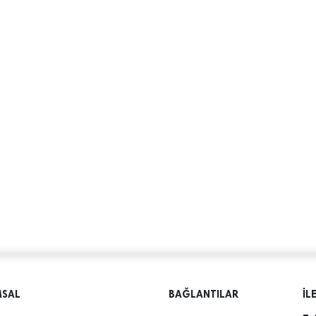
MSAL
BAĞLANTILAR
İL