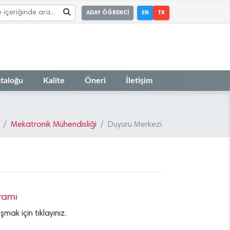
ADAY ÖĞRENCİ
EN
TR
taloğu
Kalite
Öneri
İletişim
Mekatronik Mühendisliği
Duyuru Merkezi
ramı
ak için tıklayınız.