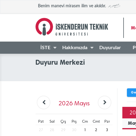
Benim manevi mirasım ilim ve akıldır.
M
İSTE
Hakkımızda
Duyurular
P
Duyuru Merkezi
Ge
2026
Mayıs
20
Pzt
Sal
Çrş
Prş
Cm
Cmt
Pzr
Ma
27
28
29
30
1
2
3