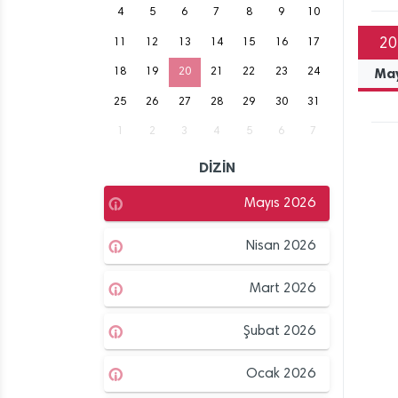
4
5
6
7
8
9
10
20
11
12
13
14
15
16
17
Ma
18
19
20
21
22
23
24
25
26
27
28
29
30
31
1
2
3
4
5
6
7
DİZİN
Mayıs 2026
Nisan 2026
Mart 2026
Şubat 2026
Ocak 2026