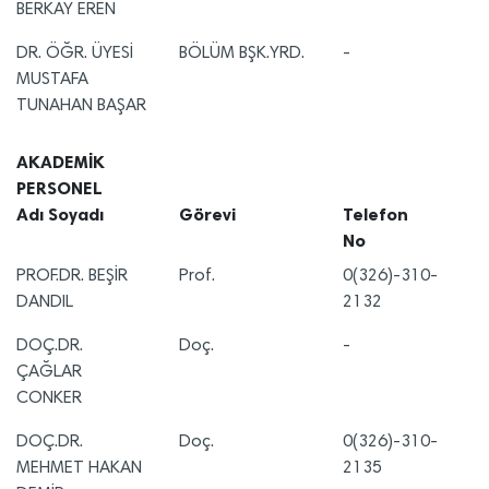
BERKAY EREN
DR. ÖĞR. ÜYESİ
BÖLÜM BŞK.YRD.
-
MUSTAFA
TUNAHAN BAŞAR
AKADEMİK
PERSONEL
Adı Soyadı
Görevi
Telefon
No
PROF.DR. BEŞİR
Prof.
0(326)-310-
DANDIL
2132
DOÇ.DR.
Doç.
-
ÇAĞLAR
CONKER
DOÇ.DR.
Doç.
0(326)-310-
MEHMET HAKAN
2135