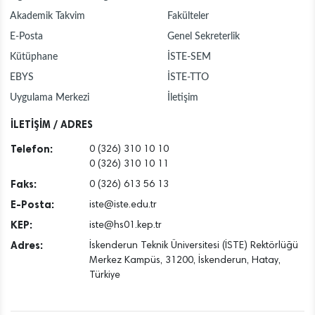
Akademik Takvim
Fakülteler
E-Posta
Genel Sekreterlik
Kütüphane
İSTE-SEM
EBYS
İSTE-TTO
Uygulama Merkezi
İletişim
İLETİŞİM / ADRES
Telefon:
0 (326) 310 10 10
0 (326) 310 10 11
Faks:
0 (326) 613 56 13
E-Posta:
iste@iste.edu.tr
KEP:
iste@hs01.kep.tr
Adres:
İskenderun Teknik Üniversitesi (İSTE) Rektörlüğü
Merkez Kampüs, 31200, İskenderun, Hatay,
Türkiye