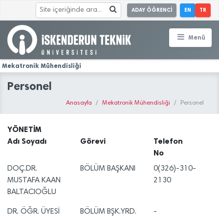
ADAY ÖĞRENCİ
EN
TR
Menü
Mekatronik Mühendisliği
Personel
Anasayfa
Mekatronik Mühendisliği
Personel
YÖNETİM
Adı Soyadı
Görevi
Telefon
No
DOÇ.DR.
BÖLÜM BAŞKANI
0(326)-310-
MUSTAFA KAAN
2130
BALTACIOĞLU
DR. ÖĞR. ÜYESİ
BÖLÜM BŞK.YRD.
-