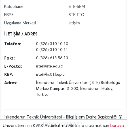
Kütüphane
İSTE-SEM
EBYS
İSTE-TTO
Uygulama Merkezi
İletişim
İLETİŞİM / ADRES
Telefon:
0 (326) 310 10 10
0 (326) 310 10 11
Faks:
0 (326) 613 56 13
E-Posta:
iste@iste.edu.tr
KEP:
iste@hs01.kep.tr
Adres:
İskenderun Teknik Üniversitesi (İSTE) Rektörlüğü
Merkez Kampüs, 31200, İskenderun, Hatay,
Türkiye
İskenderun Teknik Üniversitesi - Bilgi İşlem Daire Başkanlığı ©
[2016..2026] {v6.7.3}
Üniversitemizin KVKK Aydınlatma Metnine ulaşmak için
buraya