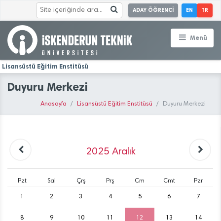
ADAY ÖĞRENCİ
EN
TR
Menü
Lisansüstü Eğitim Enstitüsü
Duyuru Merkezi
Anasayfa
Lisansüstü Eğitim Enstitüsü
Duyuru Merkezi
2025
Aralık
Pzt
Sal
Çrş
Prş
Cm
Cmt
Pzr
1
2
3
4
5
6
7
8
9
10
11
12
13
14