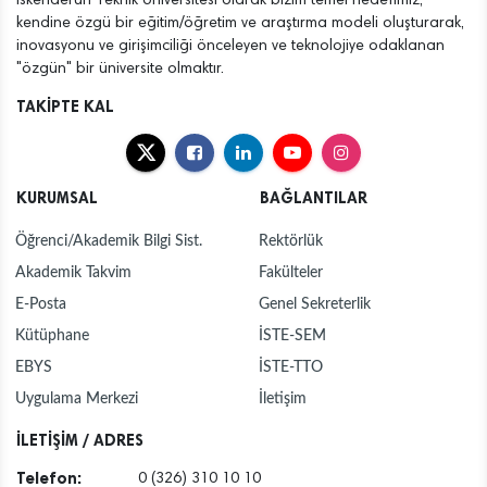
İskenderun Teknik Üniversitesi olarak bizim temel hedefimiz,
kendine özgü bir eğitim/öğretim ve araştırma modeli oluşturarak,
inovasyonu ve girişimciliği önceleyen ve teknolojiye odaklanan
"özgün" bir üniversite olmaktır.
TAKİPTE KAL
KURUMSAL
BAĞLANTILAR
Öğrenci/Akademik Bilgi Sist.
Rektörlük
Akademik Takvim
Fakülteler
E-Posta
Genel Sekreterlik
Kütüphane
İSTE-SEM
EBYS
İSTE-TTO
Uygulama Merkezi
İletişim
İLETİŞİM / ADRES
Telefon:
0 (326) 310 10 10