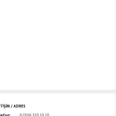
ETİŞİM / ADRES
lefon:
0 (326) 310 10 10