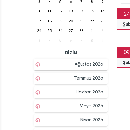
3
4
5
6
7
8
9
10
11
12
13
14
15
16
24
17
18
19
20
21
22
23
Şu
24
25
26
27
28
1
2
3
4
5
6
7
8
9
DİZİN
09
Şu
Ağustos 2026
Temmuz 2026
Haziran 2026
Mayıs 2026
Nisan 2026