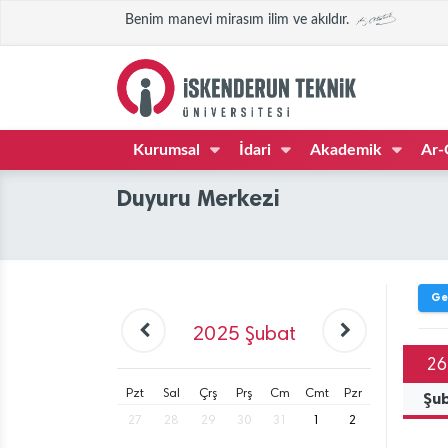
Benim manevi mirasım ilim ve akıldır.
Kurumsal
İdari
Akademik
Ar-
Duyuru Merkezi
Ge
2025
Şubat
26
Pzt
Sal
Çrş
Prş
Cm
Cmt
Pzr
Şu
27
28
29
30
31
1
2