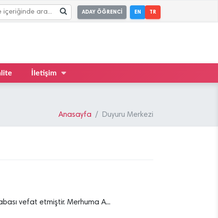
ADAY ÖĞRENCİ
EN
TR
lite
İletişim
Anasayfa
Duyuru Merkezi
bası vefat etmiştir. Merhuma A...