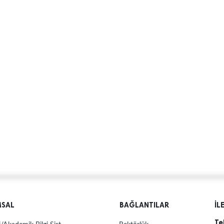
MSAL
BAĞLANTILAR
İL
Te