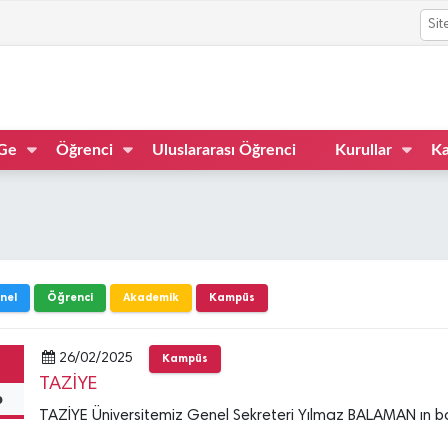
Ge
Öğrenci
Uluslararası Öğrenci
Kurullar
Ka
nel
Öğrenci
Akademik
Kampüs
26/02/2025
Kampüs
TAZİYE
b
TAZİYE Üniversitemiz Genel Sekreteri Yılmaz BALAMAN ın ba