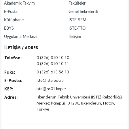
Akademik Takvim
Fakülteler
E-Posta
Genel Sekreterlik
Kütüphane
İSTE-SEM
EBYS
İSTE-TTO
Uygulama Merkezi
İletişim
İLETİŞİM / ADRES
Telefon:
0 (326) 310 10 10
0 (326) 310 10 11
Faks:
0 (326) 613 56 13
E-Posta:
iste@iste.edu.tr
KEP:
iste@hs01.kep.tr
Adres:
İskenderun Teknik Üniversitesi (İSTE) Rektörlüğü
Merkez Kampüs, 31200, İskenderun, Hatay,
Türkiye