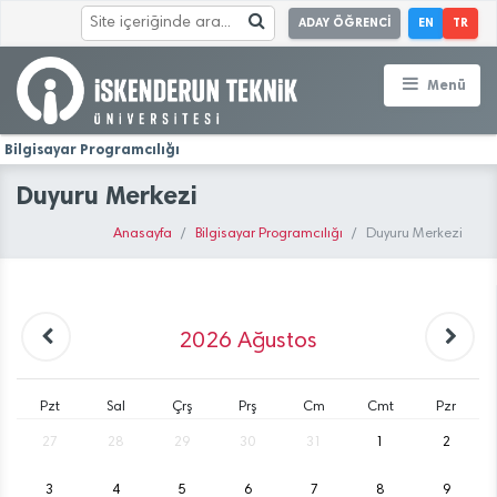
ADAY ÖĞRENCİ
EN
TR
Menü
Bilgisayar Programcılığı
Duyuru Merkezi
Anasayfa
Bilgisayar Programcılığı
Duyuru Merkezi
2026
Ağustos
Pzt
Sal
Çrş
Prş
Cm
Cmt
Pzr
27
28
29
30
31
1
2
3
4
5
6
7
8
9