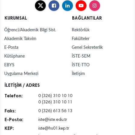
KURUMSAL
BAĞLANTILAR
Öğrenci/Akademik Bilgi Sist.
Rektörlük
Akademik Takvim
Fakülteler
E-Posta
Genel Sekreterlik
Kütüphane
İSTE-SEM
EBYS
İSTE-TTO
Uygulama Merkezi
İletişim
İLETİŞİM / ADRES
Telefon:
0 (326) 310 10 10
0 (326) 310 10 11
Faks:
0 (326) 613 56 13
E-Posta:
iste@iste.edu.tr
KEP:
iste@hs01.kep.tr