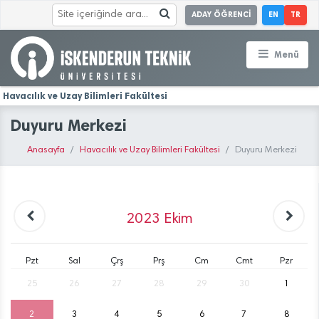
ADAY ÖĞRENCİ
EN
TR
Menü
Havacılık ve Uzay Bilimleri Fakültesi
Duyuru Merkezi
Anasayfa
Havacılık ve Uzay Bilimleri Fakültesi
Duyuru Merkezi
2023
Ekim
Pzt
Sal
Çrş
Prş
Cm
Cmt
Pzr
25
26
27
28
29
30
1
2
3
4
5
6
7
8