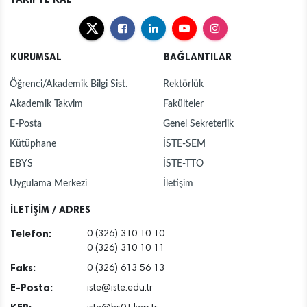
KURUMSAL
BAĞLANTILAR
Öğrenci/Akademik Bilgi Sist.
Rektörlük
Akademik Takvim
Fakülteler
E-Posta
Genel Sekreterlik
Kütüphane
İSTE-SEM
EBYS
İSTE-TTO
Uygulama Merkezi
İletişim
İLETİŞİM / ADRES
Telefon:
0 (326) 310 10 10
0 (326) 310 10 11
Faks:
0 (326) 613 56 13
E-Posta:
iste@iste.edu.tr