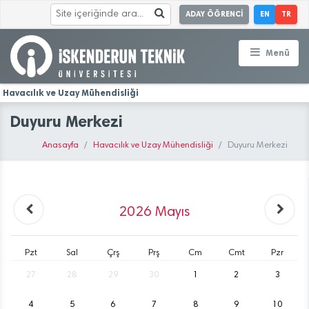
ADAY ÖĞRENCİ
EN
TR
Menü
Havacılık ve Uzay Mühendisliği
Duyuru Merkezi
Anasayfa
Havacılık ve Uzay Mühendisliği
Duyuru Merkezi
2026
Mayıs
Pzt
Sal
Çrş
Prş
Cm
Cmt
Pzr
27
28
29
30
1
2
3
4
5
6
7
8
9
10