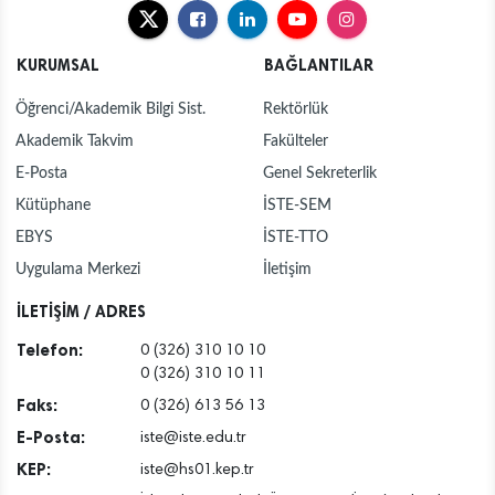
KURUMSAL
BAĞLANTILAR
Öğrenci/Akademik Bilgi Sist.
Rektörlük
Akademik Takvim
Fakülteler
E-Posta
Genel Sekreterlik
Kütüphane
İSTE-SEM
EBYS
İSTE-TTO
Uygulama Merkezi
İletişim
İLETİŞİM / ADRES
Telefon:
0 (326) 310 10 10
0 (326) 310 10 11
Faks:
0 (326) 613 56 13
E-Posta:
iste@iste.edu.tr
KEP:
iste@hs01.kep.tr