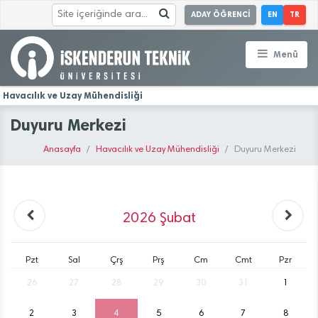
ADAY ÖĞRENCİ
EN
TR
Menü
Havacılık ve Uzay Mühendisliği
Duyuru Merkezi
Anasayfa
Havacılık ve Uzay Mühendisliği
Duyuru Merkezi
2026
Şubat
Pzt
Sal
Çrş
Prş
Cm
Cmt
Pzr
26
27
28
29
30
31
1
2
3
4
5
6
7
8