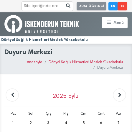
ADAY ÖĞRENCİ
EN
TR
Menü
Dörtyol Sağlık Hizmetleri Meslek Yüksekokulu
Duyuru Merkezi
Anasayfa
Dörtyol Sağlık Hizmetleri Meslek Yüksekokulu
Duyuru Merkezi
2025
Eylül
Pzt
Sal
Çrş
Prş
Cm
Cmt
Pzr
1
2
3
4
5
6
7