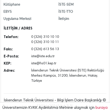
Kütüphane
İSTE-SEM
EBYS
İSTE-TTO
Uygulama Merkezi
İletişim
İLETİŞİM / ADRES
Telefon:
0 (326) 310 10 10
0 (326) 310 10 11
Faks:
0 (326) 613 56 13
E-Posta:
iste@iste.edu.tr
KEP:
iste@hs01.kep.tr
Adres:
İskenderun Teknik Üniversitesi (İSTE) Rektörlüğü
Merkez Kampüs, 31200, İskenderun, Hatay,
Türkiye
İskenderun Teknik Üniversitesi - Bilgi İşlem Daire Başkanlığı ©
[2016..2026] {v6.7.3}
Üniversitemizin KVKK Aydınlatma Metnine ulaşmak için
buraya