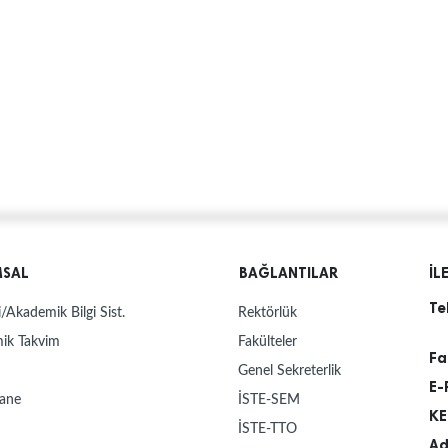
MSAL
BAĞLANTILAR
İL
Te
/Akademik Bilgi Sist.
Rektörlük
ik Takvim
Fakülteler
Fa
Genel Sekreterlik
E-
ane
İSTE-SEM
KE
İSTE-TTO
Ad