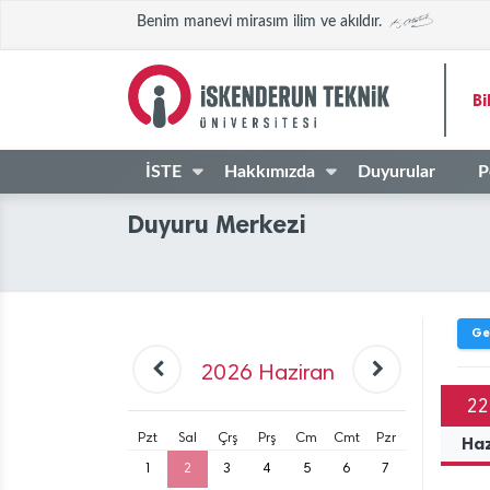
Benim manevi mirasım ilim ve akıldır.
Bi
İSTE
Hakkımızda
Duyurular
P
Duyuru Merkezi
Ge
2026
Haziran
22
Pzt
Sal
Çrş
Prş
Cm
Cmt
Pzr
Ha
1
2
3
4
5
6
7