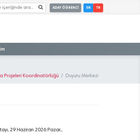
ADAY ÖĞRENCİ
EN
TR
şim
ma Projeleri Koordinatörlüğü
Duyuru Merkezi
ştayı, 29 Haziran 2026 Pazar...