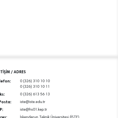
ETİŞİM / ADRES
lefon:
0 (326) 310 10 10
0 (326) 310 10 11
ks:
0 (326) 613 56 13
Posta:
iste@iste.edu.tr
P:
iste@hs01.kep.tr
res:
İskenderun Teknik Üniversitesi (İSTE)