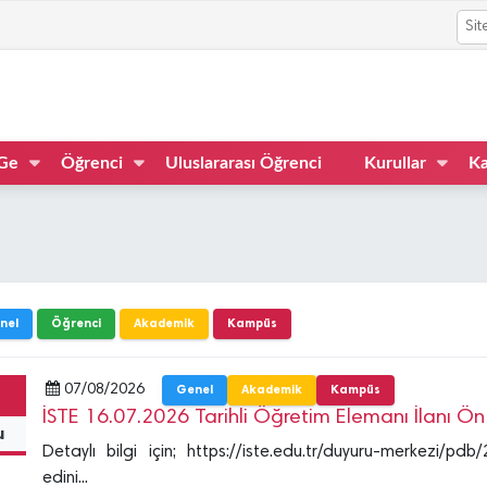
Ge
Öğrenci
Uluslararası Öğrenci
Kurullar
Ka
nel
Öğrenci
Akademik
Kampüs
07/08/2026
Genel
Akademik
Kampüs
İSTE 16.07.2026 Tarihli Öğretim Elemanı İlanı Ö
u
Detaylı bilgi için; https://iste.edu.tr/duyuru-merkezi/p
edini...