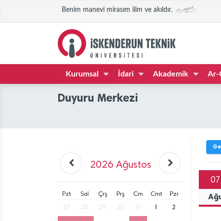
Benim manevi mirasım ilim ve akıldır.
Kurumsal
İdari
Akademik
Ar-
Duyuru Merkezi
Ge
2026
Ağustos
07
Pzt
Sal
Çrş
Prş
Cm
Cmt
Pzr
Ağ
27
28
29
30
31
1
2