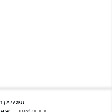
ETİŞİM / ADRES
lefon:
0 (326) 310 10 10