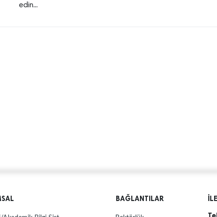
edin...
MSAL
BAĞLANTILAR
İL
Te