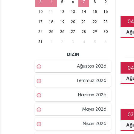
3
4
5
6
7
8
9
10
11
12
13
14
15
16
04
17
18
19
20
21
22
23
Ağ
24
25
26
27
28
29
30
31
1
2
3
4
5
6
DİZİN
Ağustos 2026
04
Ağ
Temmuz 2026
Haziran 2026
Mayıs 2026
03
Nisan 2026
Ağ