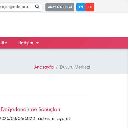
ADAY ÖĞRENCİ
EN
TR
lite
İletişim
Anasayfa
Duyuru Merkezi
n Değerlendirme Sonuçları
db/2026/08/06/6823 adresini ziyaret