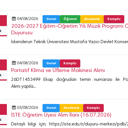
04/08/2026
Genel
Öğrenci
Akademik
Kampüs
2026-2027 Eğitim-Öğretim Yılı Müzik Programı Ö
u
Duyurusu
İskenderun Teknik Üniversitesi Mustafa Yazıcı Devlet Konser
04/08/2026
Genel
Kampüs
Portatif Klima ve Üfleme Makinesi Alımı
u
26DT1453499 Ekap doğrudan temin numarası ile Por
Alımı yapıla...
03/08/2026
Genel
Akademik
Kampüs
İSTE Öğretim Üyesi Alım İlanı (16.07.2026)
u
Detaylı bilgi için; https://iste.edu.tr/duyuru-merkezi/p