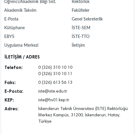
Öğrenci/Akademik Bilgi Sist.
Rektörlük
Akademik Takvim
Fakülteler
E-Posta
Genel Sekreterlik
Kütüphane
İSTE-SEM
EBYS
İSTE-TTO
Uygulama Merkezi
İletişim
İLETİŞİM / ADRES
Telefon:
0 (326) 310 10 10
0 (326) 310 10 11
Faks:
0 (326) 613 56 13
E-Posta:
iste@iste.edu.tr
KEP:
iste@hs01.kep.tr
Adres:
İskenderun Teknik Üniversitesi (İSTE) Rektörlüğü
Merkez Kampüs, 31200, İskenderun, Hatay,
Türkiye