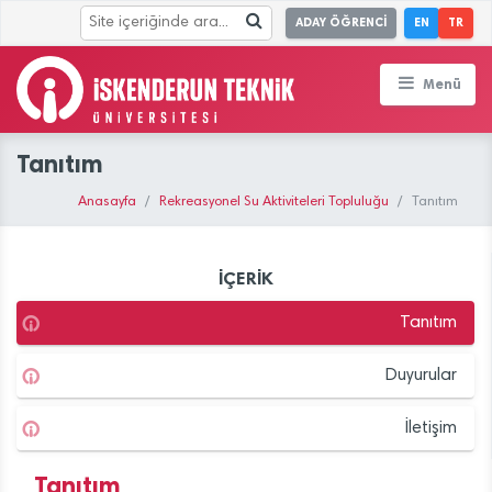
ADAY ÖĞRENCİ
EN
TR
Menü
Tanıtım
Anasayfa
Rekreasyonel Su Aktiviteleri Topluluğu
Tanıtım
İÇERİK
Tanıtım
Duyurular
İletişim
Tanıtım