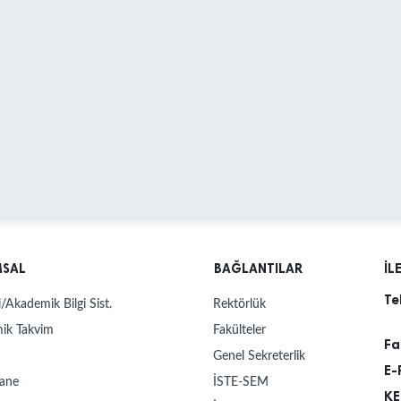
MSAL
BAĞLANTILAR
İL
Te
/Akademik Bilgi Sist.
Rektörlük
ik Takvim
Fakülteler
Fa
Genel Sekreterlik
E-
ane
İSTE-SEM
KE