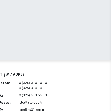
ETİŞİM / ADRES
lefon:
0 (326) 310 10 10
0 (326) 310 10 11
ks:
0 (326) 613 56 13
Posta:
iste@iste.edu.tr
P:
iste@hs01.kep.tr