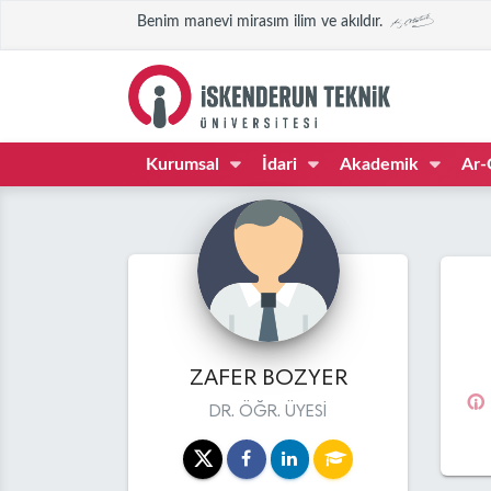
Benim manevi mirasım ilim ve akıldır.
Kurumsal
İdari
Akademik
Ar-
ZAFER BOZYER
DR. ÖĞR. ÜYESİ