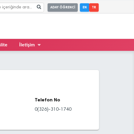
ADAY ÖĞRENCİ
EN
TR
lite
İletişim
Telefon No
0(326)-310-1740