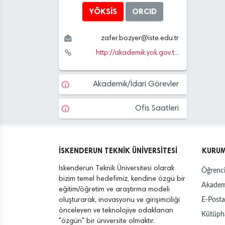
YÖKSİS
ORCID
zafer.bozyer
@
iste.edu
.tr
http://akademik.yok.gov.t...
Akademik/İdari Görevler
Ofis Saatleri
İSKENDERUN TEKNİK ÜNİVERSİTESİ
KURU
İskenderun Teknik Üniversitesi olarak
Öğrenci
bizim temel hedefimiz, kendine özgü bir
Akadem
eğitim/öğretim ve araştırma modeli
E-Posta
oluşturarak, inovasyonu ve girişimciliği
önceleyen ve teknolojiye odaklanan
Kütüph
"özgün" bir üniversite olmaktır.