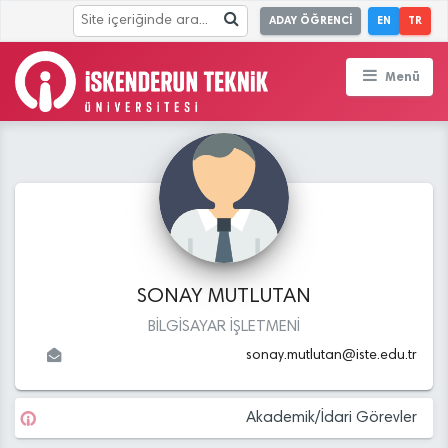
ADAY ÖĞRENCİ
EN
TR
Menü
SONAY MUTLUTAN
BİLGİSAYAR İŞLETMENİ
sonay.mutlutan
@
iste.edu
.tr
Akademik/İdari Görevler