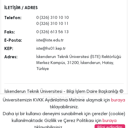
İLETİŞİM / ADRES
Telefon:
0 (326) 310 10 10
0 (326) 310 10 11
Faks:
0 (326) 613 56 13
E-Posta:
iste@iste.edu.tr
KEP:
iste@hs01.kep.tr
Adres:
İskenderun Teknik Üniversitesi (İSTE) Rektörlüğü
Merkez Kampüs, 31200, İskenderun, Hatay,
Türkiye
İskenderun Teknik Üniversitesi - Bilgi İşlem Daire Başkanlığı ©
[2016..2026] {v6.7.3}
Üniversitemizin KVKK Aydınlatma Metnine ulaşmak için
buraya
tıklayabilirsiniz.
Daha iyi bir kullanıcı deneyimi sunabilmek için çerezler (cookie)
kullanılmaktadır. Gizlilik ve Çerez Politikası için
buraya
tıklayabilirsiniz.
Bilgi edindim