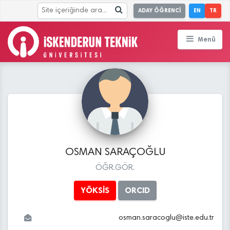
ADAY ÖĞRENCİ
EN
TR
Menü
OSMAN SARAÇOĞLU
ÖĞR.GÖR.
YÖKSİS
ORCID
osman.saracoglu
@
iste.edu
.tr