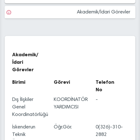
Akademik/İdari Görevler
Akademik/
İdari
Görevler
Birimi
Görevi
Telefon
No
Dış İlişkiler
KOORDİNATÖR
-
Genel
YARDIMCISI
Koordinatörlüğü
İskenderun
Öğr.Gör.
0(326)-310-
Teknik
2882