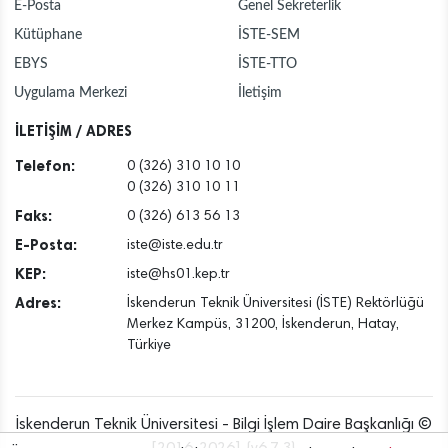
E-Posta
Genel Sekreterlik
Kütüphane
İSTE-SEM
EBYS
İSTE-TTO
Uygulama Merkezi
İletişim
İLETİŞİM / ADRES
Telefon:
0 (326) 310 10 10
0 (326) 310 10 11
Faks:
0 (326) 613 56 13
E-Posta:
iste@iste.edu.tr
KEP:
iste@hs01.kep.tr
Adres:
İskenderun Teknik Üniversitesi (İSTE) Rektörlüğü
Merkez Kampüs, 31200, İskenderun, Hatay,
Türkiye
İskenderun Teknik Üniversitesi - Bilgi İşlem Daire Başkanlığı ©