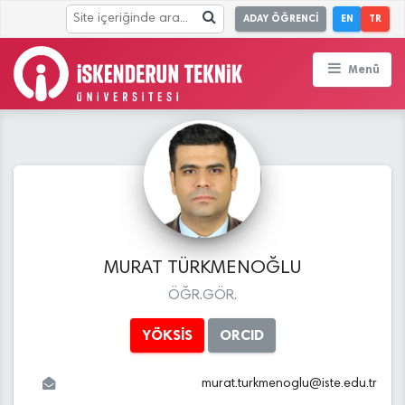
ADAY ÖĞRENCİ
EN
TR
Menü
MURAT TÜRKMENOĞLU
ÖĞR.GÖR.
YÖKSİS
ORCID
murat.turkmenoglu
@
iste.edu
.tr