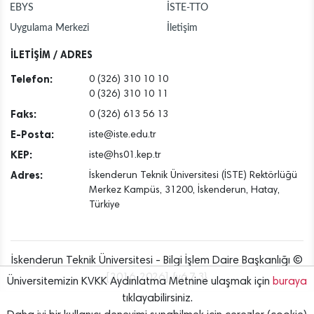
EBYS
İSTE-TTO
Uygulama Merkezi
İletişim
İLETİŞİM / ADRES
Telefon:
0 (326) 310 10 10
0 (326) 310 10 11
Faks:
0 (326) 613 56 13
E-Posta:
iste@iste.edu.tr
KEP:
iste@hs01.kep.tr
Adres:
İskenderun Teknik Üniversitesi (İSTE) Rektörlüğü
Merkez Kampüs, 31200, İskenderun, Hatay,
Türkiye
İskenderun Teknik Üniversitesi - Bilgi İşlem Daire Başkanlığı ©
[2016..2026] {v6.7.3}
Üniversitemizin KVKK Aydınlatma Metnine ulaşmak için
buraya
tıklayabilirsiniz.