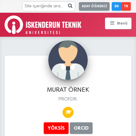
ADAY ÖĞRENCİ
EN
TR
Menü
MURAT ÖRNEK
PROF.DR.
YÖKSİS
ORCID