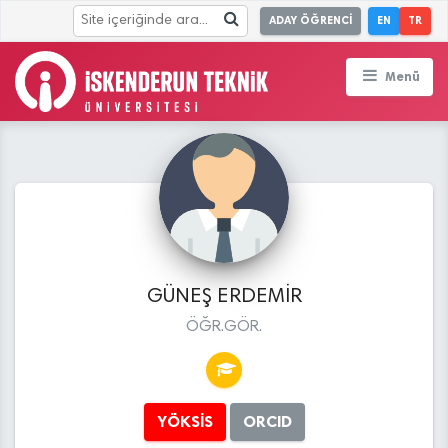
ADAY ÖĞRENCİ
EN
TR
Menü
GÜNEŞ ERDEMİR
ÖĞR.GÖR.
YÖKSİS
ORCID