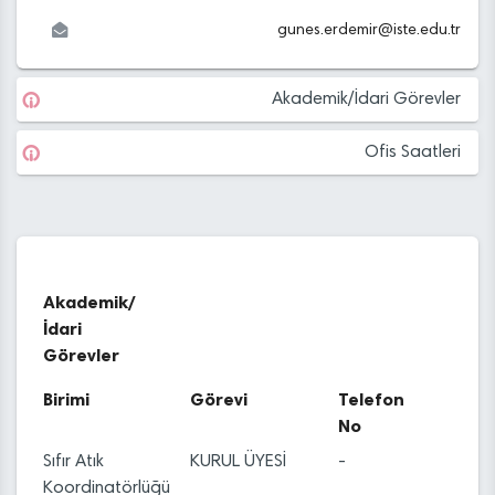
gunes.erdemir
@
iste.edu
.tr
Akademik/İdari Görevler
Ofis Saatleri
Akademik/
İdari
Görevler
Birimi
Görevi
Telefon
No
Sıfır Atık
KURUL ÜYESİ
-
Koordinatörlüğü