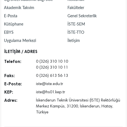
Akademik Takvim
Fakülteler
E-Posta
Genel Sekreterlik
Kütüphane
İSTE-SEM
EBYS
İSTE-TTO
Uygulama Merkezi
İletişim
İLETİŞİM / ADRES
Telefon:
0 (326) 310 10 10
0 (326) 310 10 11
Faks:
0 (326) 613 56 13
E-Posta:
iste@iste.edu.tr
KEP:
iste@hs01.kep.tr
Adres:
İskenderun Teknik Üniversitesi (İSTE) Rektörlüğü
Merkez Kampüs, 31200, İskenderun, Hatay,
Türkiye