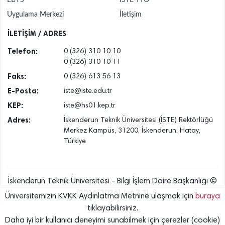
Uygulama Merkezi
İletişim
İLETİŞİM / ADRES
Telefon:
0 (326) 310 10 10
0 (326) 310 10 11
Faks:
0 (326) 613 56 13
E-Posta:
iste@iste.edu.tr
KEP:
iste@hs01.kep.tr
Adres:
İskenderun Teknik Üniversitesi (İSTE) Rektörlüğü
Merkez Kampüs, 31200, İskenderun, Hatay,
Türkiye
İskenderun Teknik Üniversitesi - Bilgi İşlem Daire Başkanlığı ©
[2016..2026] {v6.7.3}
Üniversitemizin KVKK Aydınlatma Metnine ulaşmak için
buraya
tıklayabilirsiniz.
Daha iyi bir kullanıcı deneyimi sunabilmek için çerezler (cookie)