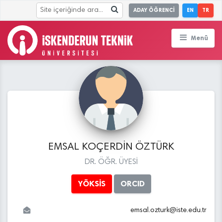
ADAY ÖĞRENCİ
EN
TR
Menü
EMSAL KOÇERDİN ÖZTÜRK
DR. ÖĞR. ÜYESİ
YÖKSİS
ORCID
emsal.ozturk
@
iste.edu
.tr