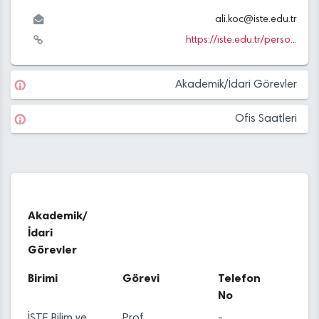
ali.koc
@
iste.edu
.tr
https://iste.edu.tr/perso...
Akademik/İdari Görevler
Ofis Saatleri
Akademik/
İdari
Görevler
Birimi
Görevi
Telefon
No
İSTE Bilim ve
Prof.
-