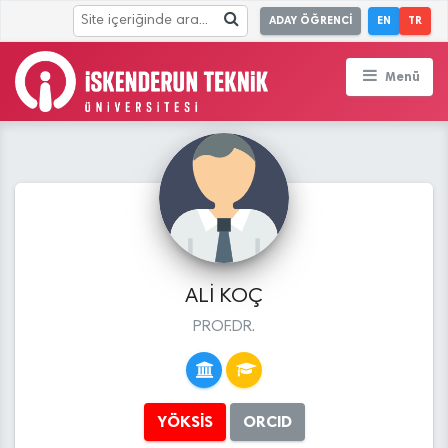
ADAY ÖĞRENCİ
EN
TR
Menü
ALİ KOÇ
PROF.DR.
YÖKSİS
ORCID