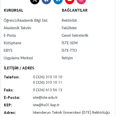
KURUMSAL
BAĞLANTILAR
Öğrenci/Akademik Bilgi Sist.
Rektörlük
Akademik Takvim
Fakülteler
E-Posta
Genel Sekreterlik
Kütüphane
İSTE-SEM
EBYS
İSTE-TTO
Uygulama Merkezi
İletişim
İLETİŞİM / ADRES
Telefon:
0 (326) 310 10 10
0 (326) 310 10 11
Faks:
0 (326) 613 56 13
E-Posta:
iste@iste.edu.tr
KEP:
iste@hs01.kep.tr
Adres:
İskenderun Teknik Üniversitesi (İSTE) Rektörlüğü